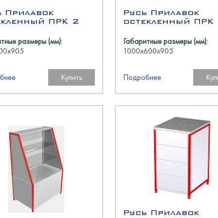
N
ь Прилавок
Русь Прилавок
есном угле
оргТехника
екленный ПРК 2
остекленный ПРК
онные и люлечные
тные размеры (мм):
Габаритные размеры (мм):
оргМаш
00х905
1000х600х905
oup
аш
ь
бнее
Купить
Подробнее
Куп
аш
олодМаш
оргМаш
аш
N
a
олодМаш
O
пищеторг
Русь Прилавок