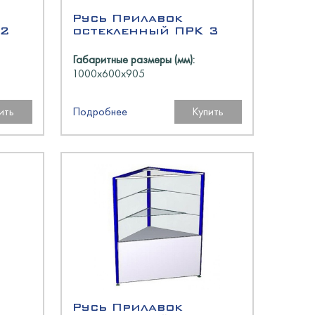
Русь Прилавок
 2
остекленный ПРК 3
Габаритные размеры (мм):
1000х600х905
ить
Подробнее
Купить
Русь Прилавок