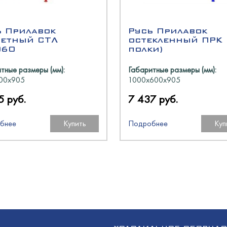
O
оргМаш
O
ь Прилавок
Русь Прилавок
четный СТЛ
остекленный ПРК 
060
полки)
олодМаш
оргМаш
N
тные размеры (мм):
Габаритные размеры (мм):
00х905
1000х600х905
аш
5 руб.
7 437 руб.
аш
O
бнее
Купить
Подробнее
Куп
аш
олодМаш
O