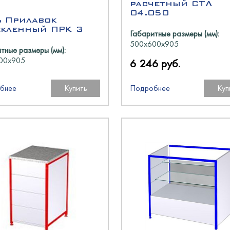
расчетный СТЛ
олодМаш
04.050
ь Прилавок
аш
екленный ПРК 3
Габаритные размеры (мм):
500х600х905
тные размеры (мм):
оргМаш
00х905
6 246 руб.
O
олодМаш
аш
аш
бнее
Купить
Подробнее
Куп
N
O
O
oup
оргМаш