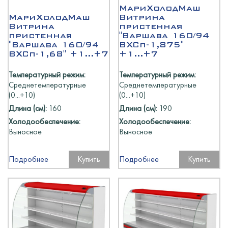
МариХолодМаш
МариХолодМаш
Витрина
Витрина
пристенная
пристенная
"Варшава 160/94
"Варшава 160/94
ВХСп-1,875"
ВХСп-1,68" +1...+7
+1...+7
Температурный режим:
Температурный режим:
Среднетемпературные
Среднетемпературные
(0...+10)
(0...+10)
Длина (см):
160
Длина (см):
190
Холодообеспечение:
Холодообеспечение:
Выносное
Выносное
Подробнее
Купить
Подробнее
Купить