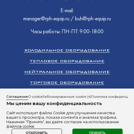
E-mail:
manager@rph-equip.ru
/
buh@rph-equip.ru
Часы работы: ПН-ПТ: 9:00-18:00
ХОЛОДИЛЬНОЕ ОБОРУДОВАНИЕ
ТЕПЛОВОЕ ОБОРУДОВАНИЕ
НЕЙТРАЛЬНОЕ ОБОРУДОВАНИЕ
ТОРГОВОЕ ОБОРУДОВАНИЕ
КЛИМАТИЧЕСКОЕ ОБОРУДОВАНИЕ
Соглашение
О cookie
Заблокированные cookie
(4)
Политика конфиденциал
Мы ценим вашу конфиденциальность
ПРОМЫШЛЕННЫЙ ХОЛОД
Сайт использует файлы Cookie для улучшения качества
Все права защищены 2026 © ООО «РусПромХолод»
вашего просмотра, показа контента и анализа трафика.
Сайт разработан студией
RBand
Нажимая "Принять", вы даёте согласие на использование
файлов cookie.
Политика в отношении обработки персональных данных
ОТКЛОНИТЬ
ПРИНЯТЬ