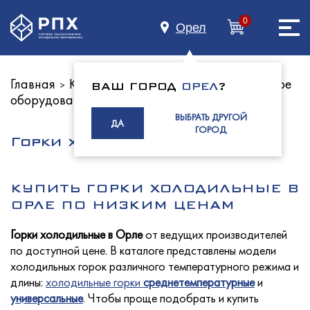
0
Орел
Главная
Каталог оборудования
Холодильное
>
>
ВАШ ГОРОД
ОРЕЛ
?
оборудование
Главная
ВЫБРАТЬ ДРУГОЙ
ДА
ГОРОД
Горки холодильные
О нас
КУПИТЬ ГОРКИ ХОЛОДИЛЬНЫЕ В
ОРЛЕ ПО НИЗКИМ ЦЕНАМ
Горки холодильные в Орле
от ведущих производителей
Каталог
по доступной цене. В каталоге представлены модели
холодильных горок различного температурного режима и
длины:
холодильные горки
среднетемпературные
и
универсальные
. Чтобы проще подобрать и купить
Индустриям