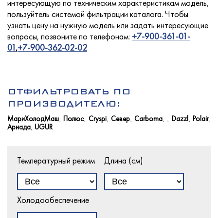
интересующую по техническим характеристикам модель,
пользуйтель системой фильтрации каталога. Чтобы
узнать цену на нужную модель или задать интересующие
вопросы, позвоните по телефонам:
+7-900-361-01-
Услуги
01
,
+7-900-362-02-02
Новости
ОТФИЛЬТРОВАТЬ ПО
ПРОИЗВОДИТЕЛЮ:
МариХолодМаш
Полюс
Cryspi
Север
Carboma
Dazzl
Polair
,
,
,
,
,
,
,
,
Ариада
UGUR
,
Для покупателей
Температурный режим
Длина (см)
Контакты
Холодообеспечение