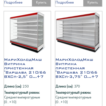
Подробнее
Купить
Подробнее
Купить
МариХолодМаш
МариХолодМаш
Витрина
Витрина
пристенная
пристенная
"Варшава 210/66
"Варшава 210/66
ВХСп-2,5" 0...+7
ВХСп-3,75" 0...+7
Длина (см):
250
Длина (см):
370
Температурный режим:
Температурный режим:
Среднетемпературные
Среднетемпературные
(0...+10)
(0...+10)