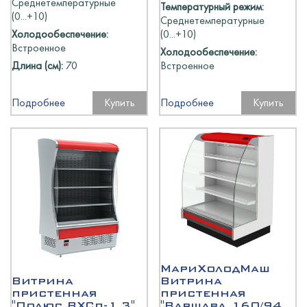
Среднетемпературные
Температурный режим:
(0...+10)
Среднетемпературные
Холодообеспечение:
(0...+10)
Встроенное
Холодообеспечение:
Длина (см):
70
Встроенное
Подробнее
Купить
Подробнее
Купить
МариХолодМаш
Витрина
Витрина
пристенная
пристенная
"Полюс ВХСп-1,3"
"Варшава 160/94