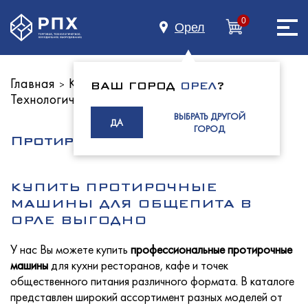
0
Орел
Главная
Каталог оборудования
>
>
ВАШ ГОРОД
ОРЕЛ
?
Технологическое оборудование
Главная
ВЫБРАТЬ ДРУГОЙ
ДА
ГОРОД
Протирочные машины
О нас
КУПИТЬ ПРОТИРОЧНЫЕ
МАШИНЫ ДЛЯ ОБЩЕПИТА В
ОРЛЕ ВЫГОДНО
Каталог
У нас Вы можете купить
профессиональные протирочные
машины
для кухни ресторанов, кафе и точек
общественного питания различного формата. В каталоге
представлен широкий ассортимент разных моделей от
Индустриям