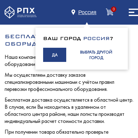
0
Россия
БЕСПЛАТНАЯ ДОСТАВКА
ВАШ ГОРОД
РОССИЯ
?
ОБОРУДОВАНИЯ
Главная
ВЫБРАТЬ ДРУГОЙ
ДА
Наша компания может осуществлять доставку
ГОРОД
оборудования до объекта "Покупателя" бесплатно.
Мы осуществляем доставку заказов
О нас
специализированными машинами с учётом правил
перевозки профессионального оборудования.
Бесплатная доставка осуществляется в областной центр.
Каталог
В случае, если Вы находитесь в удаленном от
областного центра районе, наши логисты производят
индивидуальный расчет стоимости доставки.
При получении товара обязательно проверьте
Индустриям