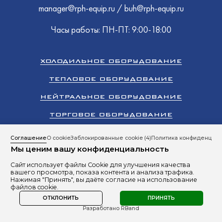
manager@rph-equip.ru
/
buh@rph-equip.ru
Часы работы: ПН-ПТ: 9:00-18:00
ХОЛОДИЛЬНОЕ ОБОРУДОВАНИЕ
ТЕПЛОВОЕ ОБОРУДОВАНИЕ
НЕЙТРАЛЬНОЕ ОБОРУДОВАНИЕ
ТОРГОВОЕ ОБОРУДОВАНИЕ
КЛИМАТИЧЕСКОЕ ОБОРУДОВАНИЕ
Соглашение
О cookie
Заблокированные cookie
(4)
Политика конфиденциал
Мы ценим вашу конфиденциальность
ПРОМЫШЛЕННЫЙ ХОЛОД
Сайт использует файлы Cookie для улучшения качества
Все права защищены 2026 © ООО «РусПромХолод»
вашего просмотра, показа контента и анализа трафика.
Сайт разработан студией
RBand
Нажимая "Принять", вы даёте согласие на использование
файлов cookie.
Политика в отношении обработки персональных данных
ОТКЛОНИТЬ
ПРИНЯТЬ
Разработано RBand