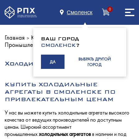
0
Смоленск
Главная
Каталог оборудования
>
>
ВАШ ГОРОД
Промышленный холод
Главная
СМОЛЕНСК
?
ВЫБРАТЬ ДРУГОЙ
ДА
Холодильные агрегаты
ГОРОД
О нас
КУПИТЬ ХОЛОДИЛЬНЫЕ
АГРЕГАТЫ В СМОЛЕНСКЕ ПО
ПРИВЛЕКАТЕЛЬНЫМ ЦЕНАМ
Каталог
У нас вы можете купить холодильные агрегаты высокого
качества от ведущих производителей по доступным
ценам.
Широкий ассортимент
промышленных
холодильных
агрегатов
в наличии и под
Индустриям