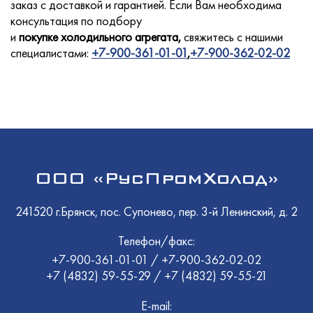
заказ с доставкой и гарантией
. Если Вам необходима
консультация по подбору
и
покупке
холодильного
агрегата,
свяжитесь с нашими
специалистами:
+7-900-361-01-01
,
+7-900-362-02-02
Услуги
Новости
ООО «РусПромХолод»
Для покупателей
241520 г.Брянск, пос. Супонево, пер. 3-й Ленинский, д. 2
Телефон/факс:
Контакты
+7-900-361-01-01
/
+7-900-362-02-02
+7 (4832) 59-55-29
/
+7 (4832) 59-55-21
E-mail: