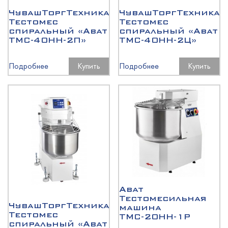
ЧувашТоргТехника
ЧувашТоргТехника
Тестомес
Тестомес
спиральный «Abat
спиральный «Abat
ТМС-40НН-2П»
ТМС-40НН-2Ц»
Подробнее
Купить
Подробнее
Купить
Abat
Тестомесильная
ЧувашТоргТехника
машина
Тестомес
ТМС-20НН-1Р
спиральный «Abat