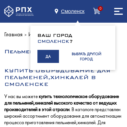
0
Смоленск
Главная
Индустриям
Фастфуд,общепит
>
>
ВАШ ГОРОД
Главная
СМОЛЕНСК
?
Пельмени и хинкали
ВЫБРАТЬ ДРУГОЙ
ДА
ГОРОД
О нас
КУПИТЬ ОБОРУДОВАНИЕ ДЛЯ
ПЕЛЬМЕНЕЙ,ХИНКАЛЕЙ В
СМОЛЕНСКЕ
Каталог
У нас вы можете
купить технологическое оборудование
для пельменей,хинкалей высокого качества от ведущих
производителей в этой отрасли
. В каталоге представлен
широкий ассортимент оборудования для автоматизации
процесса приготовления пельменей,хинкалей. Для
Индустриям