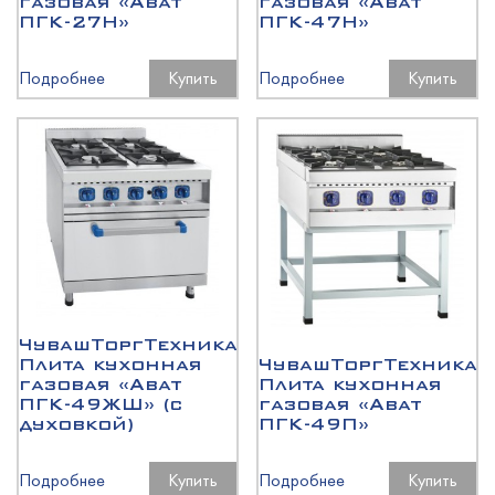
газовая «Abat
газовая «Abat
ПГК-27Н»
ПГК-47Н»
Подробнее
Купить
Подробнее
Купить
ЧувашТоргТехника
Плита кухонная
ЧувашТоргТехника
газовая «Abat
Плита кухонная
ПГК-49ЖШ» (с
газовая «Abat
духовкой)
ПГК-49П»
Подробнее
Купить
Подробнее
Купить