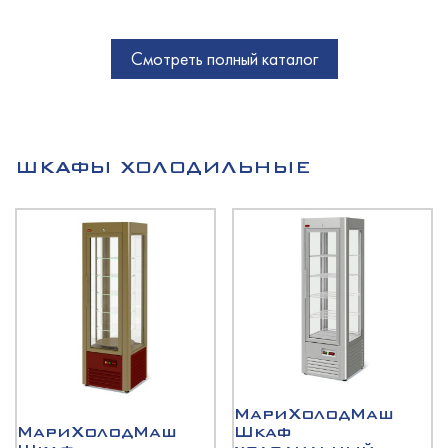
Смотреть полный каталог
ШКАФЫ ХОЛОДИЛЬНЫЕ
МариХолодМаш
МариХолодМаш
Шкаф