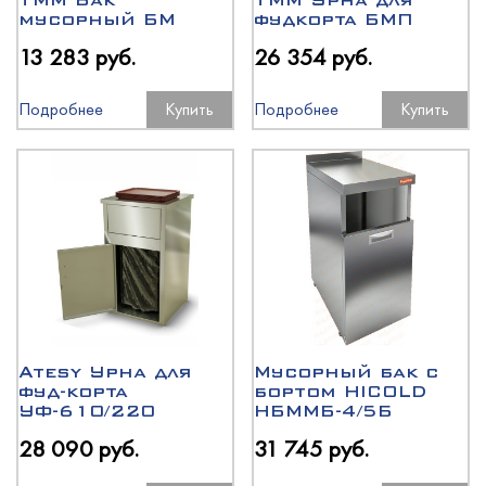
ТММ Бак
ТММ Урна для
мусорный БМ
фудкорта БМП
13 283 руб.
26 354 руб.
Подробнее
Купить
Подробнее
Купить
Atesy Урна для
Мусорный бак с
фуд-корта
бортом HICOLD
УФ-610/220
НБММБ-4/5Б
28 090 руб.
31 745 руб.