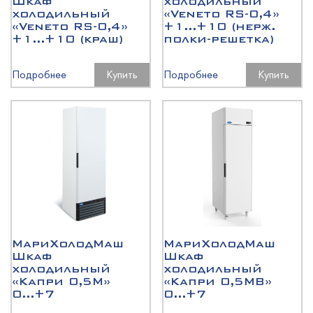
Шкаф
холодильный
холодильный
«Veneto RS-0,4»
«Veneto RS-0,4»
+1...+10 (нерж.
+1...+10 (краш)
полки-решетка)
Подробнее
Купить
Подробнее
Купить
МариХолодМаш
МариХолодМаш
Шкаф
Шкаф
холодильный
холодильный
«Капри 0,5М»
«Капри 0,5МВ»
0...+7
0...+7