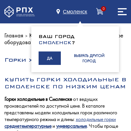
0
Смоленск
Главная
Каталог оборудования
Холодильное
>
>
ВАШ ГОРОД
оборудование
Главная
СМОЛЕНСК
?
ВЫБРАТЬ ДРУГОЙ
ДА
Горки холодильные
ГОРОД
О нас
КУПИТЬ ГОРКИ ХОЛОДИЛЬНЫЕ В
СМОЛЕНСКЕ ПО НИЗКИМ ЦЕНАМ
Горки холодильные в Смоленске
от ведущих
Каталог
производителей по доступной цене. В каталоге
представлены модели холодильных горок различного
температурного режима и длины:
холодильные горки
среднетемпературные
и
универсальные
. Чтобы проще
Индустриям