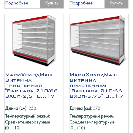
Подробнее
Купить
Подробнее
Купить
МариХолодМаш
МариХолодМаш
Витрина
Витрина
пристенная
пристенная
"Варшава 210/66
"Варшава 210/66
ВХСп-2,5" 0...+7
ВХСп-3,75" 0...+7
Длина (см):
250
Длина (см):
370
Температурный режим:
Температурный режим:
Среднетемпературные
Среднетемпературные
(0...+10)
(0...+10)