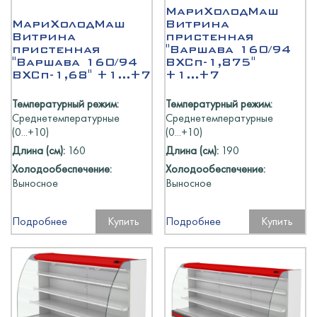
МариХолодМаш
МариХолодМаш
Витрина
Витрина
пристенная
пристенная
"Варшава 160/94
"Варшава 160/94
ВХСп-1,875"
ВХСп-1,68" +1...+7
+1...+7
Температурный режим:
Температурный режим:
Среднетемпературные
Среднетемпературные
(0...+10)
(0...+10)
Длина (см):
160
Длина (см):
190
Холодообеспечение:
Холодообеспечение:
Выносное
Выносное
Подробнее
Купить
Подробнее
Купить