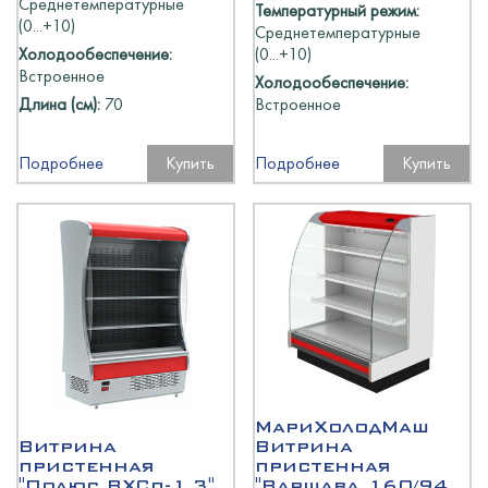
Среднетемпературные
Температурный режим:
(0...+10)
Среднетемпературные
Холодообеспечение:
(0...+10)
Встроенное
Холодообеспечение:
Длина (см):
70
Встроенное
Подробнее
Купить
Подробнее
Купить
МариХолодМаш
Витрина
Витрина
пристенная
пристенная
"Полюс ВХСп-1,3"
"Варшава 160/94