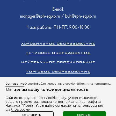
E-mail:
manager@rph-equip.ru
/
buh@rph-equip.ru
Часы работы: ПН-ПТ: 9:00-18:00
ХОЛОДИЛЬНОЕ ОБОРУДОВАНИЕ
ТЕПЛОВОЕ ОБОРУДОВАНИЕ
НЕЙТРАЛЬНОЕ ОБОРУДОВАНИЕ
ТОРГОВОЕ ОБОРУДОВАНИЕ
КЛИМАТИЧЕСКОЕ ОБОРУДОВАНИЕ
Соглашение
О cookie
Заблокированные cookie
(4)
Политика конфиденциал
Мы ценим вашу конфиденциальность
ПРОМЫШЛЕННЫЙ ХОЛОД
Сайт использует файлы Cookie для улучшения качества
Все права защищены 2026 © ООО «РусПромХолод»
вашего просмотра, показа контента и анализа трафика.
Сайт разработан студией
RBand
Нажимая "Принять", вы даёте согласие на использование
файлов cookie.
Политика в отношении обработки персональных данных
ОТКЛОНИТЬ
ПРИНЯТЬ