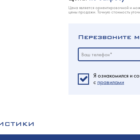
кондитерские
олодМаш
лаждаемой поверхностью
Цена является ориентировочной и мож
цены продажи. Точную стоимость уточ
етемпературные
оргМаш
O
a
Перезвоните м
ызревания
O
еклянными дверьми
оргТехника
Ваш телефон*
оргМаш
ина
олодМаш
хими дверьми
Я ознакомился и со
олодМаш
c
правилами
аш
аш
ированные
РИСТИКИ
аш
ционные
олодМаш
ццы