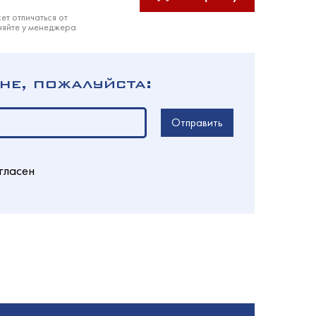
ет отличаться от
няйте у менеджера
не, пожалуйста:
Отправить
гласен