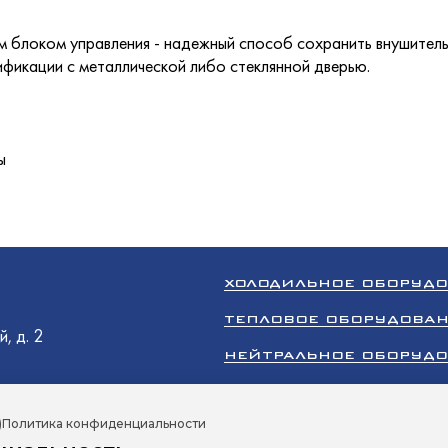
олодМаш
аш
м блоком управления - надежный способ сохранить внушител
ификации с металлической либо стеклянной дверью.
оргМаш
O
олодМаш
ы
аш
аш
N
O
O
ХОЛОДИЛЬНОЕ ОБОРУД
ТЕПЛОВОЕ ОБОРУДОВА
, д. 2
НЕЙТРАЛЬНОЕ ОБОРУД
oup
оргМаш
ТОРГОВОЕ ОБОРУДОВА
)
Политика конфиденциальности
КЛИМАТИЧЕСКОЕ ОБОР