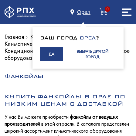
0
Орел
Главная
Каталог оборудования
>
>
ВАШ ГОРОД
ОРЕЛ
?
Климатическое оборудование
Главная
>
Кондиционеры
Промышленное климатическое
>
ВЫБРАТЬ ДРУГОЙ
ДА
оборудование
ГОРОД
О нас
Фанкойлы
КУПИТЬ ФАНКОЙЛЫ В ОРЛЕ ПО
Каталог
НИЗКИМ ЦЕНАМ С ДОСТАВКОЙ
У нас Вы можете приобрести
фанкойлы от ведущих
производителей
в этой отрасли. В каталоге представлен
широкий ассортимент климатического оборудования
Индустриям