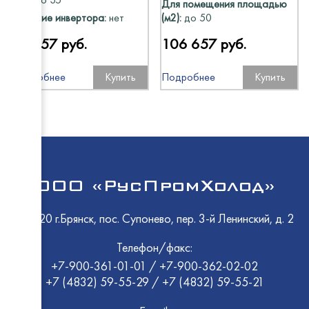
Для помещения площадью
Наличие инвертора:
нет
(м2):
до 50
75 557 руб.
106 657 руб.
Cryspi
Восход
Подробнее
Купить
Подробнее
Купить
Polair
Abat
Промм
HiCold
ТММ
ООО «РусПромХолод»
Rada
Atesy
241520 г.Брянск, пос. Супонево, пер. 3-й Ленинский, д. 2
HESSE
Телефон/факс:
МариХ
+7-900-361-01-01
/
+7-900-362-02-02
EMPER
+7 (4832) 59-55-29
/
+7 (4832) 59-55-21