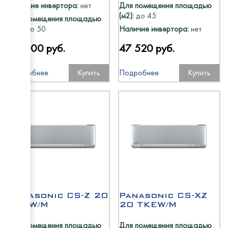
Наличие инвертора:
нет
Для помещения площадью
EMPER
Восход
ПермьТ
(м2):
до 45
Для помещения площадью
EMPER
Atesy
Atesy
(м2):
до 50
Наличие инвертора:
нет
Восход
Abat
42 300 руб.
47 520 руб.
ТММ
МариХ
ПермьТ
HESSE
Polair
Подробнее
Купить
Подробнее
Купить
GRC
Rada
Atesy
ТоргМ
Промм
Abat
EMPER
Atesy
HiCold
HiCold
Abat
Abat
Polair
Rada
Промм
Восход
GRC
Cryspi
МариХ
EMPER
Rada
Panasonic CS-Z 20
Panasonic CS-XZ
Atesy
TKEW/M
20 TKEW/M
Abat
Atesy
Для помещения площадью
Для помещения площадью