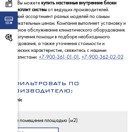
Столы 
МариХ
У нас Вы можете
купить настенные внутренние блоки
Торговое оборудование
- с ох
мультисплит систем
от ведущих производителей.
- средн
ПермьТ
Широкий ассортимент разных моделей по самым
Abat
Климатическое оборудование
привлекательным ценам. Компания выполняет установку и
EMPER
Услуги
сервисное обслуживание климатического оборудования.
Carbom
Для получения помощи в подборе необходимого
Промышленный холод
Abat
- для в
оборудования, а также уточнения стоимости и
EMPER
Rada
Cryspi
- со ст
технических характеристик, свяжитесь с нашими
ЧувашТ
ПермьТ
Новости
специалистами:
+7-900-361-01-01
,
+7-900-362-02-02
ТММ
- для в
Abat
GRC
МариХ
- с глу
Radax
Abat
МариХ
Rada
Промм
ТоргМ
Для покупателей
ОТФИЛЬТРОВАТЬ ПО
Atesy
ПРОИЗВОДИТЕЛЮ:
Frostor
Panasonic
Atesy
Cryspi
Italfrost
Atesy
Контакты
Atesy
Polair
Комбин
Восход
Для помещения площадью (м2)
Промм
UGUR
Конвек
ТММ
Atesy
МариХ
Для пи