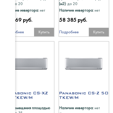
Abat
(м2):
до 20
(м2):
до 20
ТММ
Наличие инвертора:
нет
Наличие инвертора:
нет
ELETTO
HiCold
54 569 руб.
58 385 руб.
HESSE
Abat
Подробнее
Купить
Подробнее
Купить
Atesy
Rada
Cryspi
EMPER
Промм
Промм
ТММ
МариХ
Polair
Atesy
Abat
HiCold
HiCold
Panasonic CS-XZ
Panasonic CS-Z 50
Rada
35 TKEW/M
TKEW/M
HESSE
Для помещения площадью
Наличие инвертора:
нет
(м2):
до 35