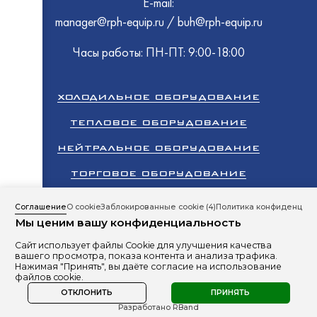
E-mail:
manager@rph-equip.ru
/
buh@rph-equip.ru
ТММ
HiCold
Часы работы: ПН-ПТ: 9:00-18:00
Atesy
ХОЛОДИЛЬНОЕ ОБОРУДОВАНИЕ
ТЕПЛОВОЕ ОБОРУДОВАНИЕ
Atesy
НЕЙТРАЛЬНОЕ ОБОРУДОВАНИЕ
HiCold
ТОРГОВОЕ ОБОРУДОВАНИЕ
Rada
КЛИМАТИЧЕСКОЕ ОБОРУДОВАНИЕ
HESSE
Соглашение
О cookie
Заблокированные cookie
(4)
Политика конфиденциал
ТММ
Мы ценим вашу конфиденциальность
ПРОМЫШЛЕННЫЙ ХОЛОД
Сайт использует файлы Cookie для улучшения качества
Все права защищены 2026 © ООО «РусПромХолод»
вашего просмотра, показа контента и анализа трафика.
Сайт разработан студией
RBand
Нажимая "Принять", вы даёте согласие на использование
файлов cookie.
Политика в отношении обработки персональных данных
ОТКЛОНИТЬ
ПРИНЯТЬ
Разработано RBand