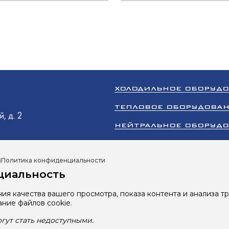
N
ХОЛОДИЛЬНОЕ ОБОРУД
O
аш
ТЕПЛОВОЕ ОБОРУДОВА
аш
, д. 2
НЕЙТРАЛЬНОЕ ОБОРУД
олодМаш
ТОРГОВОЕ ОБОРУДОВА
)
Политика конфиденциальности
КЛИМАТИЧЕСКОЕ ОБОР
циальность
ПРОМЫШЛЕННЫЙ ХОЛОД
ия качества вашего просмотра, показа контента и анализа т
Все права защищены 2026 © ООО «Ру
ание файлов cookie.
Сайт разработан студией
RBand
N
гут стать недоступными.
Политика в отношении обработки 