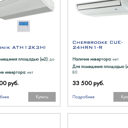
N
есном угле
оргТехника
онные и люлечные
оргМаш
oup
аш
Cherbrooke CUE-
ь
onik ATH12K3HI
24HRN1-R
аш
омещения площадью (м2):
до
Наличие инвертора:
нет
Для помещения площадью (м
олодМаш
е инвертора:
нет
80
00 руб.
33 500 руб.
оргМаш
аш
бнее
Купить
Подробнее
Куп
N
a
олодМаш
O
пищеторг