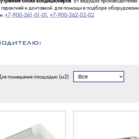
внутренние блоки кондиционеров
от ведущих производителей. 
кондитерские
олодМаш
лаждаемой поверхностью
 гарантией и дочтавкой. для помощи в подборе оборудования
етемпературные
и:
+7-900-361-01-01
,
+7-900-362-02-02
оргМаш
O
a
ызревания
ВОДИТЕЛЮ:
O
еклянными дверьми
оргТехника
оргМаш
ина
олодМаш
хими дверьми
Для помещения площадью (м2)
олодМаш
аш
аш
ированные
аш
ционные
олодМаш
ццы