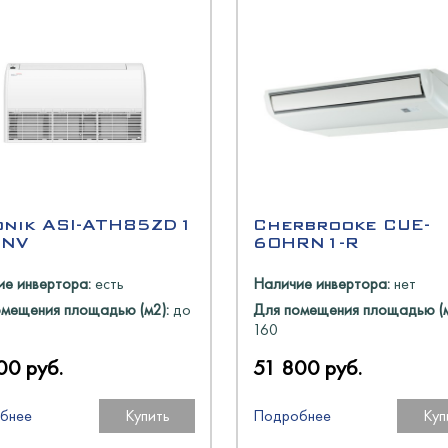
O
оргМаш
O
олодМаш
оргМаш
N
аш
аш
O
onik ASI-ATH85ZD1
Cherbrooke CUE-
INV
60HRN1-R
е инвертора:
есть
Наличие инвертора:
нет
аш
омещения площадью (м2):
до
Для помещения площадью (м
160
олодМаш
00 руб.
51 800 руб.
O
бнее
Купить
Подробнее
Куп