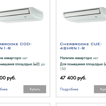
олодМаш
аш
оргМаш
O
олодМаш
аш
аш
N
rbrooke COD-
Cherbrooke CUE-
N1-R
48HRN1-R
е инвертора:
нет
Наличие инвертора:
нет
O
O
омещения площадью (м2):
до
Для помещения площадью (м
150
00 руб.
47 400 руб.
oup
бнее
Купить
Подробнее
Куп
оргМаш