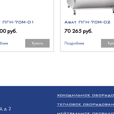
олодМаш
аш
t ПГН-70М-01
Abat ПГН-70М-02
оргМаш
00 руб.
70 265 руб.
O
олодМаш
аш
аш
бнее
Купить
Подробнее
Куп
N
O
O
oup
ХОЛОДИЛЬНОЕ ОБОРУД
оргМаш
ТЕПЛОВОЕ ОБОРУДОВА
, д. 2
НЕЙТРАЛЬНОЕ ОБОРУД