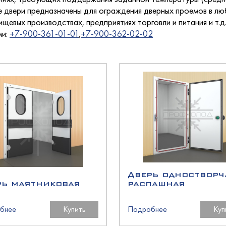
кондитерские
олодМаш
лаждаемой поверхностью
е двери предназначены для ограждения дверных проемов в лю
етемпературные
ищевых производствах, предприятиях торговли и питания и т.
оргМаш
ми:
+7-900-361-01-01
,
+7-900-362-02-02
O
a
ызревания
O
еклянными дверьми
оргТехника
оргМаш
ина
олодМаш
хими дверьми
олодМаш
аш
аш
Дверь одностворч
рь маятниковая
распашная
ированные
аш
бнее
Купить
Подробнее
Куп
ционные
олодМаш
ццы