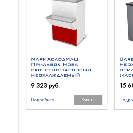
ТММ
HiCold
Atesy
Atesy
МариХолодМаш
Car
Прилавок Нова
Нео
HiCold
расчетно-кассовый
при
Rada
неохлаждаемый
(ка
9 323 руб.
15 6
HESSE
ТММ
Подробнее
Купить
Подро