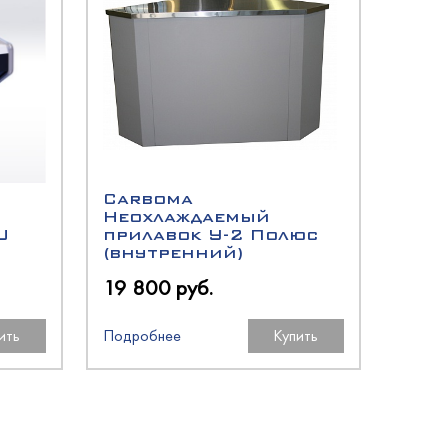
Carboma
Неохлаждаемый
U
прилавок У-2 Полюс
(внутренний)
19 800 руб.
ить
Подробнее
Купить