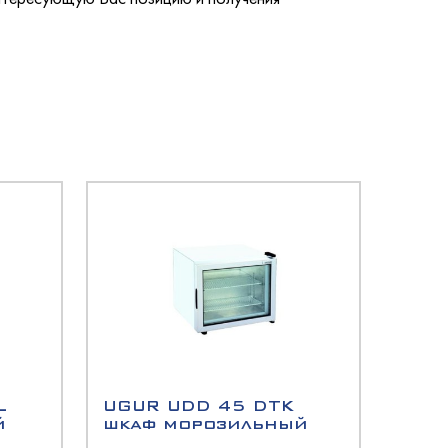
L
UGUR UDD 45 DTK
й
шкаф морозильный