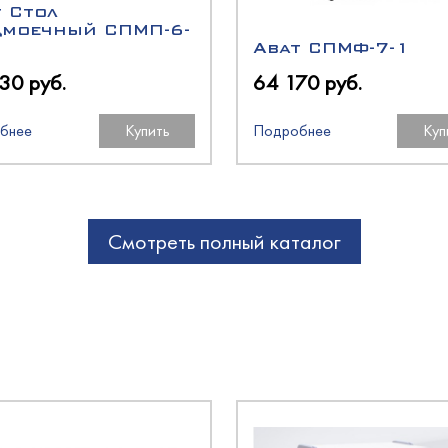
t Стол
дмоечный СПМП-6-
Abat СПМФ-7-1
30 руб.
64 170 руб.
бнее
Купить
Подробнее
Куп
аш
Смотреть полный каталог
N
олодМаш
O