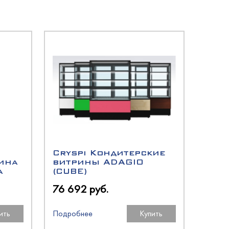
Cryspi Кондитерские
ина
витрины ADAGIO
a
(CUBE)
76 692 руб.
ить
Подробнее
Купить