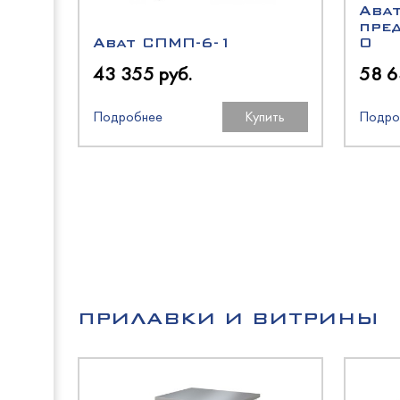
Aba
пре
Abat СПМП-6-1
0
Cryspi
43 355 руб.
58 6
Восход
Polair
Подробнее
Купить
Подро
Abat
Промм
HiCold
ТММ
Rada
Atesy
HESSE
ПРИЛАВКИ И ВИТРИНЫ
МариХ
EMPER