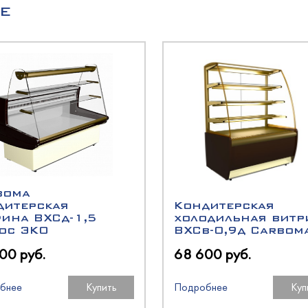
O
Е
оргМаш
O
олодМаш
оргМаш
N
аш
аш
O
boma
аш
дитерская
Кондитерская
рина ВХСд-1,5
холодильная витр
юс ЭКО
ВХСв-0,9д Carbom
олодМаш
00 руб.
68 600 руб.
O
бнее
Купить
Подробнее
Куп