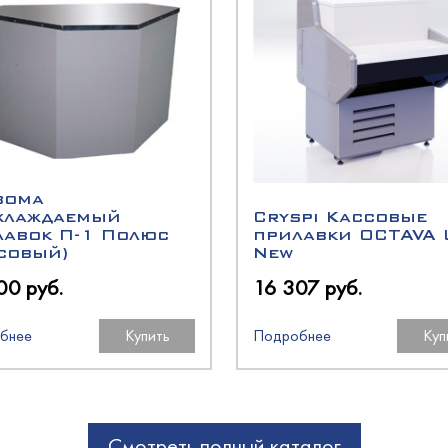
boma
хлаждаемый
Cryspi Кассовые
лавок П-1 Полюс
прилавки OCTAVA 
ссовый)
New
00 руб.
16 307 руб.
N
бнее
Купить
Подробнее
Куп
Смотреть полный каталог