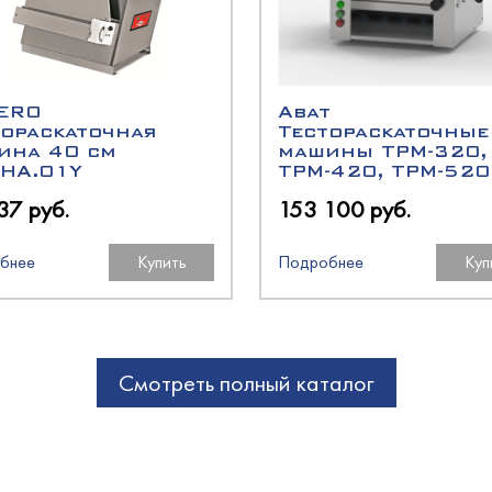
олодМаш
аш
оргМаш
ERO
Abat
тораскаточная
Тестораскаточные
O
ина 40 см
машины ТРМ-320,
олодМаш
.HA.01Y
ТРМ-420, ТРМ-520
аш
аш
N
37 руб.
153 100 руб.
бнее
Купить
Подробнее
Куп
O
O
Смотреть полный каталог
oup
оргМаш