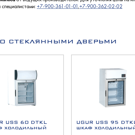
кондитерские
олодМаш
лаждаемой поверхностью
и специалистами:
+7-900-361-01-01
,
+7-900-362-02-02
етемпературные
оргМаш
O
a
О СТЕКЛЯННЫМИ ДВЕРЬМИ
ызревания
O
еклянными дверьми
оргТехника
оргМаш
ина
олодМаш
хими дверьми
олодМаш
аш
аш
ированные
аш
R USS 60 DTKL
UGUR USS 95 DTK
ционные
ф холодильный
шкаф холодильны
олодМаш
ццы