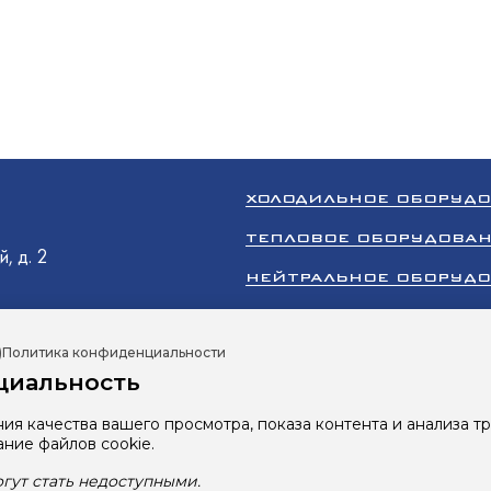
олодМаш
аш
оргМаш
O
олодМаш
аш
аш
N
ХОЛОДИЛЬНОЕ ОБОРУД
ТЕПЛОВОЕ ОБОРУДОВА
, д. 2
O
НЕЙТРАЛЬНОЕ ОБОРУД
O
ТОРГОВОЕ ОБОРУДОВА
)
Политика конфиденциальности
КЛИМАТИЧЕСКОЕ ОБОР
циальность
ПРОМЫШЛЕННЫЙ ХОЛОД
oup
оргМаш
ия качества вашего просмотра, показа контента и анализа т
Все права защищены 2026 © ООО «Ру
ание файлов cookie.
Сайт разработан студией
RBand
гут стать недоступными.
Политика в отношении обработки 