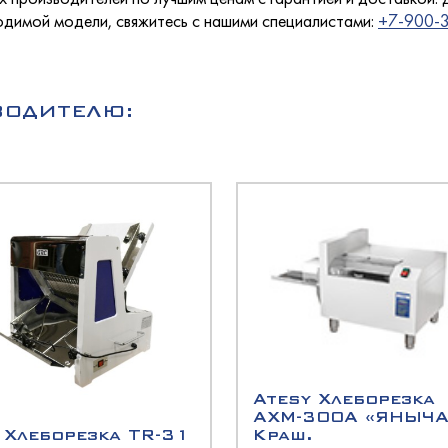
кондитерские
олодМаш
лаждаемой поверхностью
одимой модели, свяжитесь с нашими специалистами:
+7-900-3
етемпературные
оргМаш
O
a
ВОДИТЕЛЮ:
ызревания
O
еклянными дверьми
оргТехника
оргМаш
ина
олодМаш
хими дверьми
олодМаш
аш
аш
ированные
Atesy Хлеборезка
аш
ционные
АХМ-300А «ЯНЫЧА
 Хлеборезка TR-31
Краш.
олодМаш
ццы