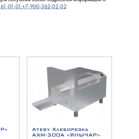
61-01-01
,
+7-900-362-02-02
Р»
Atesy Хлеборезка
АХМ-300А «ЯНЫЧАР»