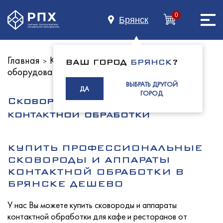
0
Брянск
Главная
Каталог оборудования
Тепловое
>
>
ВАШ ГОРОД
БРЯНСК
?
оборудование
Главная
ВЫБРАТЬ ДРУГОЙ
ДА
ГОРОД
Сковороды и аппараты
контактной обработки
О нас
КУПИТЬ ПРОФЕССИОНАЛЬНЫЕ
СКОВОРОДЫ И АППАРАТЫ
Каталог
КОНТАКТНОЙ ОБРАБОТКИ В
БРЯНСКЕ ДЕШЕВО
У нас Вы можете купить сковороды и аппараты
контактной обработки для кафе и ресторанов от
Индустриям