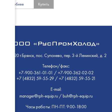
EMPER
Подробнее
Купить
Восход
ПермьТ
EMPER
Atesy
Atesy
Восход
Abat
ТММ
МариХ
ПермьТ
HESSE
Polair
GRC
Rada
Atesy
ООО «РусПромХолод»
ТоргМ
Промм
Abat
EMPER
Atesy
241520 г.Брянск, пос. Супонево, пер. 3-й Ленинский, д. 2
HiCold
HiCold
Abat
Abat
Polair
Телефон/факс:
Rada
+7-900-361-01-01
/
+7-900-362-02-02
Промм
+7 (4832) 59-55-29
/
+7 (4832) 59-55-21
Восход
GRC
Cryspi
E-mail:
МариХ
EMPER
Rada
manager@rph-equip.ru
/
buh@rph-equip.ru
Atesy
Abat
Часы работы: ПН-ПТ: 9:00-18:00
Atesy