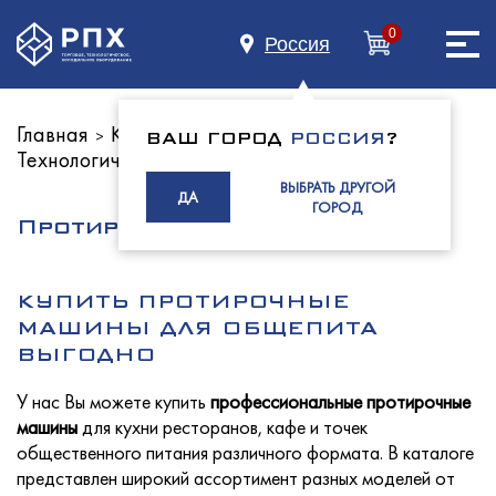
0
Россия
Главная
Каталог оборудования
>
>
ВАШ ГОРОД
РОССИЯ
?
Технологическое оборудование
Главная
ВЫБРАТЬ ДРУГОЙ
ДА
ГОРОД
Протирочные машины
О нас
КУПИТЬ ПРОТИРОЧНЫЕ
МАШИНЫ ДЛЯ ОБЩЕПИТА
ВЫГОДНО
Каталог
У нас Вы можете купить
профессиональные протирочные
машины
для кухни ресторанов, кафе и точек
общественного питания различного формата. В каталоге
представлен широкий ассортимент разных моделей от
Индустриям