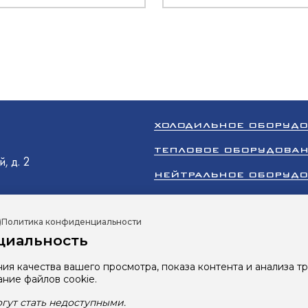
O
оргМаш
O
олодМаш
оргМаш
N
аш
ХОЛОДИЛЬНОЕ ОБОРУД
аш
O
ТЕПЛОВОЕ ОБОРУДОВА
, д. 2
НЕЙТРАЛЬНОЕ ОБОРУД
ТОРГОВОЕ ОБОРУДОВА
аш
)
Политика конфиденциальности
КЛИМАТИЧЕСКОЕ ОБОР
циальность
олодМаш
ПРОМЫШЛЕННЫЙ ХОЛОД
O
ия качества вашего просмотра, показа контента и анализа т
Все права защищены 2026 © ООО «Ру
ание файлов cookie.
Сайт разработан студией
RBand
гут стать недоступными.
Политика в отношении обработки 