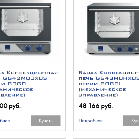
N
есном угле
оргТехника
онные и люлечные
оргМаш
oup
аш
ь
аш
ax Конвекционная
Radax Конвекцио
олодМаш
ь GG43M00X0S
печь GG43M0HX0
ии GOGOL
серии GOGOL
ханическое
(механическое
оргМаш
авление)
управление)
аш
00 руб.
48 166 руб.
N
a
бнее
Купить
Подробнее
Куп
олодМаш
O
пищеторг