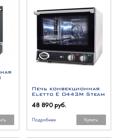
нная
S
Печь конвекционная
Eletto E 0443M Steam
48 890 руб.
ить
Подробнее
Купить