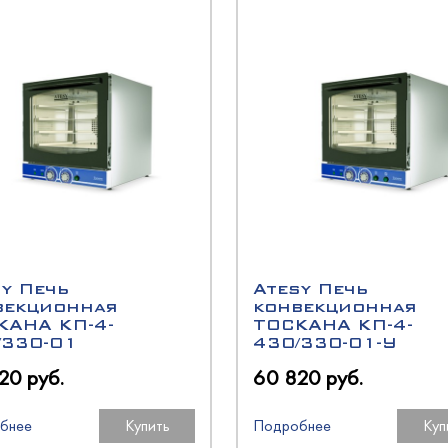
олодМаш
аш
оргМаш
O
олодМаш
аш
аш
N
O
O
sy Печь
Atesy Печь
векционная
конвекционная
КАНА КП-4-
ТОСКАНА КП-4-
/330-01
430/330-01-У
oup
20 руб.
60 820 руб.
оргМаш
бнее
Купить
Подробнее
Куп