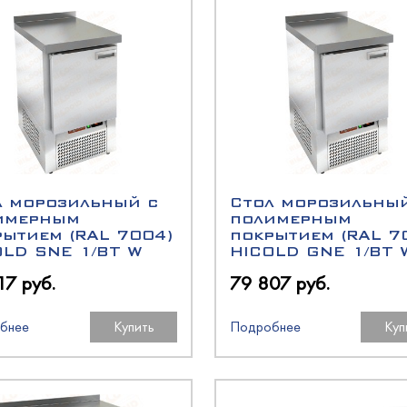
кондитерские
олодМаш
лаждаемой поверхностью
етемпературные
оргМаш
O
a
ызревания
O
еклянными дверьми
оргТехника
оргМаш
ина
олодМаш
л морозильный с
Стол морозильны
хими дверьми
имерным
полимерным
олодМаш
рытием (RAL 7004)
покрытием (RAL 7
аш
аш
OLD SNE 1/BT W
HICOLD GNE 1/BT 
17 руб.
79 807 руб.
бнее
Купить
Подробнее
Куп
ированные
аш
ционные
олодМаш
ццы