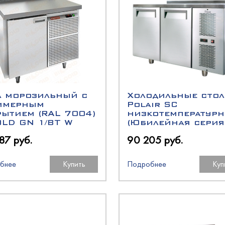
N
есном угле
оргТехника
онные и люлечные
оргМаш
oup
аш
ь
аш
л морозильный с
Холодильные сто
имерным
Polair SC
рытием (RAL 7004)
низкотемператур
олодМаш
OLD GN 1/BT W
(Юбилейная серия
87 руб.
90 205 руб.
оргМаш
бнее
Купить
Подробнее
Куп
аш
N
a
олодМаш
O
пищеторг