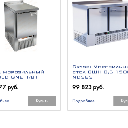
олодМаш
аш
оргМаш
O
олодМаш
аш
аш
N
Cryspi Морозильн
л морозильный
стол СШН-0,3-150
O
O
OLD GNE 1/BT
NDSBS
77 руб.
99 823 руб.
бнее
Купить
Подробнее
Куп
oup
оргМаш