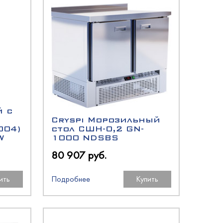
й с
Cryspi Морозильный
004)
стол СШН-0,2 GN-
W
1000 NDSBS
80 907 руб.
ить
Подробнее
Купить