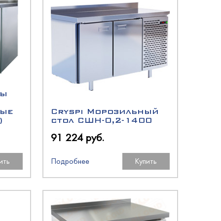
лы
ные
Cryspi Морозильный
)
стол СШН-0,2-1400
91 224 руб.
ить
Подробнее
Купить