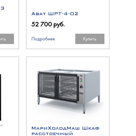
РЭ
Abat ШРТ-4-02
52 700 руб.
ить
Подробнее
Купить
МариХолодМаш Шкаф
расстоечный