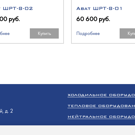
O
оргМаш
t ШРТ-8-02
Abat ШРТ-8-01
O
00 руб.
60 600 руб.
бнее
Купить
Подробнее
Куп
олодМаш
оргМаш
N
аш
аш
O
аш
ХОЛОДИЛЬНОЕ ОБОРУД
ТЕПЛОВОЕ ОБОРУДОВА
олодМаш
O
, д. 2
НЕЙТРАЛЬНОЕ ОБОРУД
ТОРГОВОЕ ОБОРУДОВА