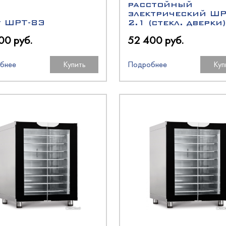
олодМаш
расстойный
электрический Ш
аш
t ШРТ-8Э
2.1 (стекл. дверки)
00 руб.
52 400 руб.
оргМаш
бнее
Купить
Подробнее
Куп
O
олодМаш
аш
аш
N
O
O
oup
оргМаш