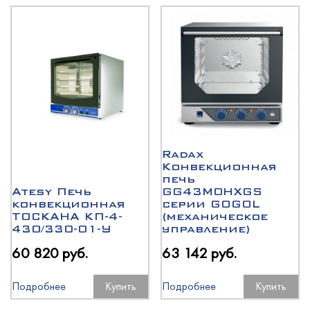
Radax
Конвекционная
печь
Atesy Печь
GG43M0HXGS
конвекционная
серии GOGOL
ТОСКАНА КП-4-
(механическое
430/330-01-У
управление)
60 820 руб.
63 142 руб.
Подробнее
Купить
Подробнее
Купить