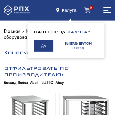
0
Калуга
Главная
Каталог оборудования
Тепловое
>
>
ВАШ ГОРОД
КАЛУГА
?
оборудование
Печи
Главная
>
ВЫБРАТЬ ДРУГОЙ
ДА
ГОРОД
Конвекционные
О нас
ОТФИЛЬТРОВАТЬ ПО
ПРОИЗВОДИТЕЛЮ:
Восход
Radax
Abat
ELETTO
Atesy
,
,
,
,
,
Каталог
Индустриям