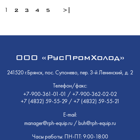
1
2
3
4
5
>|
ООО «РусПромХолод»
241520 г.Брянск, пос. Супонево, пер. 3-й Ленинский, д. 2
Телефон/факс:
+7-900-361-01-01
/
+7-900-362-02-02
+7 (4832) 59-55-29
/
+7 (4832) 59-55-21
E-mail:
manager@rph-equip.ru
/
buh@rph-equip.ru
Часы работы: ПН-ПТ: 9:00-18:00