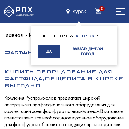
0
Курск
Главная
Индустриям
>
ВАШ ГОРОД
КУРСК
?
Главная
ВЫБРАТЬ ДРУГОЙ
ДА
Фастфуд,общепит
ГОРОД
О нас
КУПИТЬ ОБОРУДОВАНИЕ ДЛЯ
ФАСТФУДА,ОБЩЕПИТА В КУРСКЕ
ВЫГОДНО
Каталог
Компания Руспромхолод предлагает широкий
ассортимент профессионального оборудования для
комлектации зоны фастфуда по низким ценам.В каталоге
представлено все необходимое кухонное оборудование
для фастфуда и общепита от ведущих производителей
Индустриям