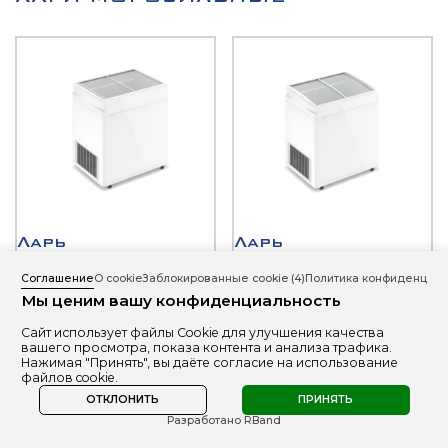
Ларь
Ларь
морозильный
морозильный
«Frostor F200C»
«Frostor F200E»
Соглашение
О cookie
Заблокированные cookie
(4)
Политика конфиденциал
-12...-25
-12...-25
Мы ценим вашу конфиденциальность
Сайт использует файлы Cookie для улучшения качества
Подробнее
Купить
Подробнее
Купить
вашего просмотра, показа контента и анализа трафика.
Нажимая "Принять", вы даёте согласие на использование
файлов cookie.
ОТКЛОНИТЬ
ПРИНЯТЬ
Разработано RBand