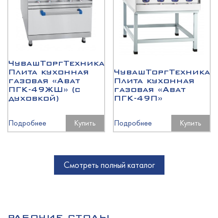
ЧувашТоргТехника
Плита кухонная
ЧувашТоргТехника
газовая «Abat
Плита кухонная
ПГК-49ЖШ» (с
газовая «Abat
духовкой)
ПГК-49П»
Подробнее
Купить
Подробнее
Купить
Смотреть полный каталог
РАБОЧИЕ СТОЛЫ