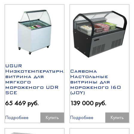
UGUR
Низкотемпературная
Carboma
витрина для
Настольные
мягкого
витрины для
мороженого UDR
мороженого I60
SCE
(JOY)
65 469 руб.
139 000 руб.
Подробнее
Купить
Подробнее
Купить