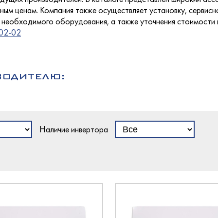
кондитерские
олодМаш
лаждаемой поверхностью
ным ценам. Компания также осуществляет установку, сервис
етемпературные
необходимого оборудования, а также уточнения стоимости и 
оргМаш
02-02
O
a
ызревания
O
ВОДИТЕЛЮ:
еклянными дверьми
оргТехника
оргМаш
ина
олодМаш
хими дверьми
олодМаш
аш
Наличие инвертора
аш
ированные
аш
ционные
олодМаш
ццы