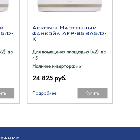
й
Aeronik Настенный
5/D-
фанкойл AFP-85BA5/D-
K
2):
до
Для помещения площадью (м2):
до
45
Наличие инвертора:
нет
24 825 руб.
ить
Подробнее
Купить
ОВАНИЕ