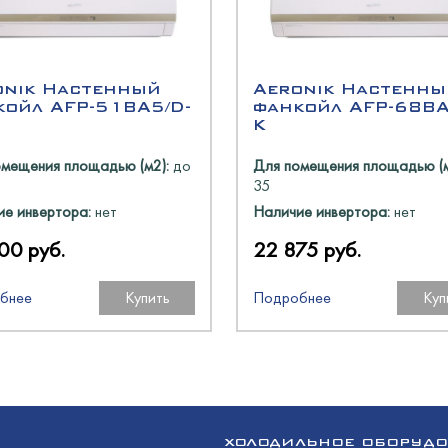
N
есном угле
оргТехника
онные и люлечные
onik Настенный
Aeronik Настенны
оргМаш
койл AFP-51BA5/D-
фанкойл AFP-68BA
oup
K
аш
ь
омещения площадью (м2):
до
Для помещения площадью (м
аш
35
е инвертора:
нет
Наличие инвертора:
нет
олодМаш
00 руб.
22 875 руб.
бнее
Купить
Подробнее
Куп
оргМаш
аш
N
a
олодМаш
O
пищеторг
ХОЛОДИЛЬНОЕ ОБОРУД