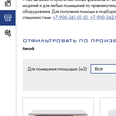
Столы 
МариХ
Торговое оборудование
- с ох
моделей и для любых помещений по привлекатель
- средн
оборудования. Для получения помощи в подборе 
ПермьТ
Abat
специалистами:
+7-900-361-01-01
,
+7-900-362-
Климатическое оборудование
EMPER
Carbom
Промышленный холод
Abat
- для в
EMPER
Rada
ОТФИЛЬТРОВАТЬ ПО ПРОИЗ
Cryspi
- со ст
ЧувашТ
ПермьТ
Aeronik
ТММ
- для в
Abat
GRC
МариХ
- с глу
Radax
Abat
МариХ
Rada
Промм
Для помещения площадью (м2)
ТоргМ
Atesy
Frostor
Atesy
Cryspi
Italfrost
Atesy
Atesy
Polair
Комбин
Восход
Промм
UGUR
Конвек
ТММ
Atesy
МариХ
Для пи