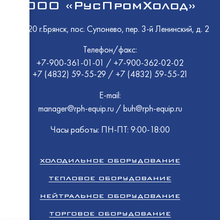
ООО «РусПромХолод»
EMPER
Восход
ПермьТ
EMPER
Atesy
Atesy
241520 г.Брянск, пос. Супонево, пер. 3-й Ленинский, д. 2
Восход
Abat
Телефон/факс:
ТММ
МариХ
ПермьТ
+7-900-361-01-01
/
+7-900-362-02-02
HESSE
Polair
+7 (4832) 59-55-29
/
+7 (4832) 59-55-21
GRC
Rada
Atesy
ТоргМ
E-mail:
Промм
Abat
EMPER
Atesy
manager@rph-equip.ru
/
buh@rph-equip.ru
HiCold
HiCold
Abat
Abat
Polair
Часы работы: ПН-ПТ: 9:00-18:00
Rada
Промм
Восход
ХОЛОДИЛЬНОЕ ОБОРУДОВАНИЕ
GRC
Cryspi
МариХ
ТЕПЛОВОЕ ОБОРУДОВАНИЕ
EMPER
Rada
Atesy
НЕЙТРАЛЬНОЕ ОБОРУДОВАНИЕ
Abat
ТОРГОВОЕ ОБОРУДОВАНИЕ
Atesy