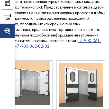
(средне- и низкотемпературных холодильных камерах,
Столы 
МариХ
Торговое оборудование
- с ох
складах, терминалах). Представленные в каталоге двери
- средн
предназначены для ограждения дверных проемов в любых
ПермьТ
Abat
Климатическое оборудование
технологических, производственных помещениях,
EMPER
Услуги
складах, холодильных камерах, на пищевых
Carbom
производствах, предприятиях торговли и питания и т.д.
Промышленный холод
Abat
- для в
Для получения подробной информации или уточнения
EMPER
Rada
Cryspi
цены, свяжитесь с нашими специалистами:
+7-900-361-
- со ст
ЧувашТ
ПермьТ
Новости
01-01
,
+7-900-362-02-02
ТММ
- для в
Abat
GRC
МариХ
- с глу
Radax
Abat
МариХ
Rada
Промм
ТоргМ
Для покупателей
Atesy
Frostor
Atesy
Cryspi
Italfrost
Atesy
Контакты
Atesy
Polair
Комбин
Восход
Промм
UGUR
Конвек
ТММ
Atesy
МариХ
Для пи