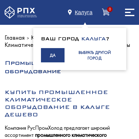
0
Калуга
Главная
Каталог оборудования
>
>
ВАШ ГОРОД
КАЛУГА
?
Климатическое оборудование
Кондиционеры
Главная
>
ВЫБРАТЬ ДРУГОЙ
ДА
ГОРОД
Промышленное климатическое
оборудование
О нас
КУПИТЬ ПРОМЫШЛЕННОЕ
КЛИМАТИЧЕСКОЕ
Каталог
ОБОРУДОВАНИЕ В КАЛУГЕ
ДЕШЕВО
Компания РусПромХолод предлагает широкий
ассортимент
промышленного климатического
Индустриям