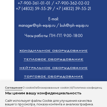
+7-900-361-01-01
/
+7-900-362-02-02
+7 (4832) 59-55-29
/
+7 (4832) 59-55-21
ТММ
HiCold
E-mail:
Atesy
manager@rph-equip.ru
/
buh@rph-equip.ru
Часы работы: ПН-ПТ: 9:00-18:00
Atesy
ХОЛОДИЛЬНОЕ ОБОРУДОВАНИЕ
HiCold
ТЕПЛОВОЕ ОБОРУДОВАНИЕ
Rada
HESSE
НЕЙТРАЛЬНОЕ ОБОРУДОВАНИЕ
ТММ
ТОРГОВОЕ ОБОРУДОВАНИЕ
КЛИМАТИЧЕСКОЕ ОБОРУДОВАНИЕ
Соглашение
О cookie
Заблокированные cookie
(4)
Политика конфиденциал
Мы ценим вашу конфиденциальность
ПРОМЫШЛЕННЫЙ ХОЛОД
Сайт использует файлы Cookie для улучшения качества
Все права защищены 2026 © ООО «РусПромХолод»
вашего просмотра, показа контента и анализа трафика.
Сайт разработан студией
RBand