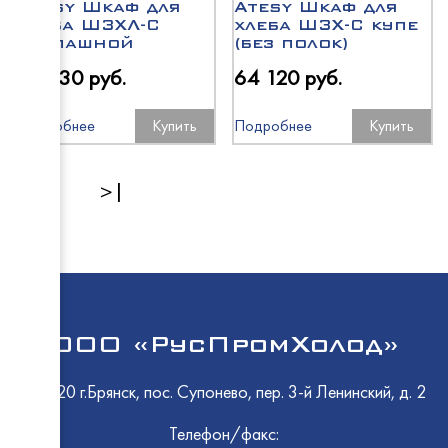
Atesy Шкаф для
Atesy Шкаф для
хлеба ШЗХЛ-С
хлеба ШЗХ-С купе
распашной
(без полок)
Cryspi
63 130 руб.
64 120 руб.
Восход
Polair
Подробнее
Купить
Подробнее
Купить
Abat
Промм
1
2
>|
HiCold
ТММ
Rada
Atesy
HESSE
ООО «РусПромХолод»
МариХ
241520 г.Брянск, пос. Супонево, пер. 3-й Ленинский, д. 2
EMPER
Телефон/факс: