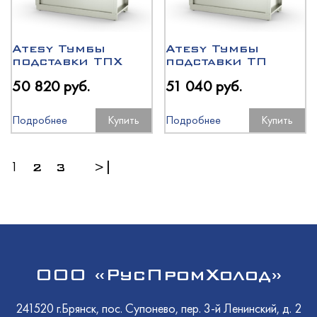
Atesy Тумбы
Atesy Тумбы
подставки ТПХ
подставки ТП
50 820 руб.
51 040 руб.
Подробнее
Купить
Подробнее
Купить
1
2
3
>|
ООО «РусПромХолод»
241520 г.Брянск, пос. Супонево, пер. 3-й Ленинский, д. 2