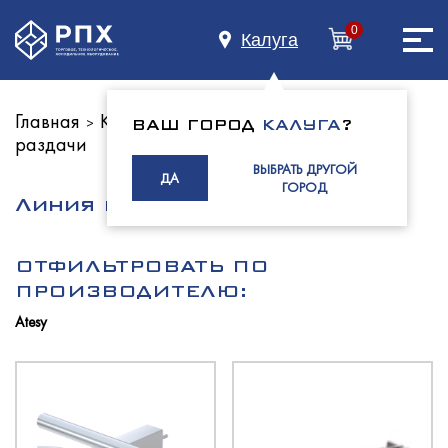
0
Калуга
Главная
Каталог оборудования
Линии
>
>
ВАШ ГОРОД
КАЛУГА
?
раздачи
Главная
ВЫБРАТЬ ДРУГОЙ
ДА
ГОРОД
Линия раздачи Регата
О нас
ОТФИЛЬТРОВАТЬ ПО
ПРОИЗВОДИТЕЛЮ:
Atesy
Каталог
Индустриям