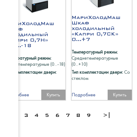
МариХолодМаш
Шкаф
МариХолодМаш
холодильный
Шкаф
«Капри 0,7СК»
холодильный
0...+7
«Капри 0,7Н»
-12...-18
Температурный режим:
Температурный режим:
Среднетемпературные
Низкотемпературные (0...-18)
(0...+10)
Тип комплектации двери:
Тип комплектации двери:
Со
Глухая
стеклом
Подробнее
Купить
Подробнее
Купить
1
2
3
4
5
6
7
8
9
>|