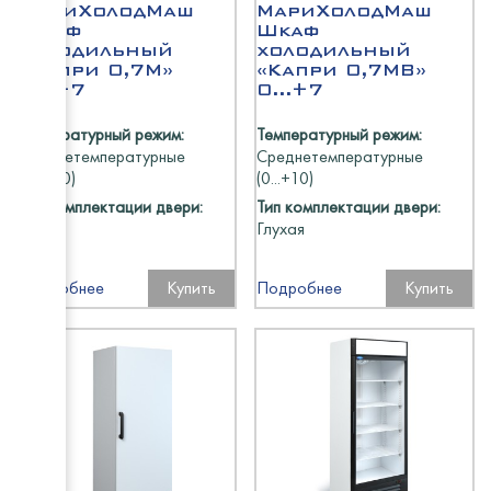
МариХолодМаш
МариХолодМаш
Шкаф
Шкаф
холодильный
холодильный
«Капри 0,7М»
«Капри 0,7МВ»
0...+7
0...+7
Температурный режим:
Температурный режим:
Среднетемпературные
Среднетемпературные
(0...+10)
(0...+10)
Тип комплектации двери:
Тип комплектации двери:
Глухая
Глухая
Подробнее
Купить
Подробнее
Купить