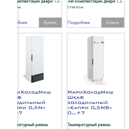
Тип комплектации двери:
Со
Тип комплектации двери:
Со
стеклом
стеклом
Cryspi
Подробнее
Купить
Подробнее
Купить
Восход
Polair
Abat
Промм
HiCold
ТММ
Rada
Atesy
МариХолодМаш
МариХолодМаш
HESSE
Шкаф
Шкаф
холодильный
холодильный
МариХ
«Капри 0,5М»
«Капри 0,5МВ»
EMPER
0...+7
0...+7
Температурный режим:
Температурный режим: