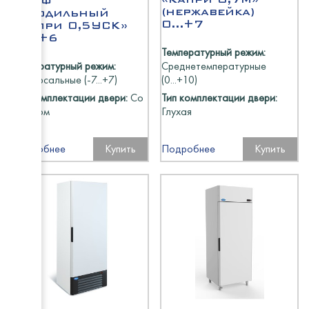
Шкаф
(нержавейка)
холодильный
0...+7
«Капри 0,5УСК»
-6...+6
Температурный режим:
Температурный режим:
Среднетемпературные
Универсальные (-7...+7)
(0...+10)
Тип комплектации двери:
Со
Тип комплектации двери:
стеклом
Глухая
Подробнее
Купить
Подробнее
Купить