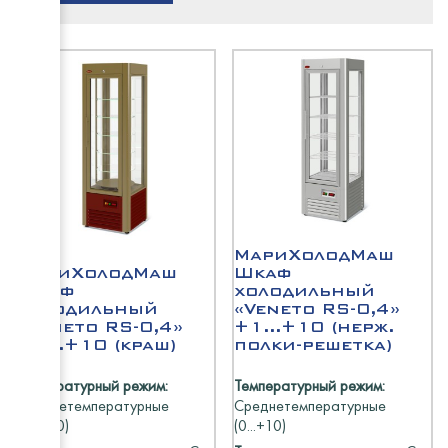
Abat
ТММ
ELETTO
HiCold
HESSE
Abat
Atesy
Rada
Cryspi
EMPER
Промм
Промм
ТММ
МариХ
МариХолодМаш
Polair
МариХолодМаш
Шкаф
Шкаф
холодильный
Atesy
холодильный
«Veneto RS-0,4»
Abat
«Veneto RS-0,4»
+1...+10 (нерж.
HiCold
+1...+10 (краш)
полки-решетка)
HiCold
Rada
Температурный режим:
Температурный режим:
Среднетемпературные
Среднетемпературные
HESSE
(0...+10)
(0...+10)