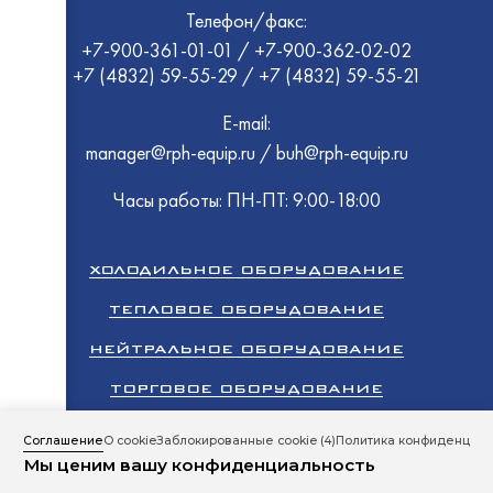
Телефон/факс:
HESSE
Ариада
На древ
ЧувашТ
+7-900-361-01-01
/
+7-900-362-02-02
Rada
ELETTO
Ротаци
+7 (4832) 59-55-29
/
+7 (4832) 59-55-21
Abat
HiCold
Cryspi
Abat
ПермьТ
Abat
E-mail:
UBC Gr
ТоргМ
manager@rph-equip.ru
/
buh@rph-equip.ru
ЭКО 1
Термал
Восход
Промм
Часы работы: ПН-ПТ: 9:00-18:00
Abat
Cryspi
GRC
ТММ
МариХ
Atesy
ХОЛОДИЛЬНОЕ ОБОРУДОВАНИЕ
Rada
Полюс
ELETTO
Abat
ТЕПЛОВОЕ ОБОРУДОВАНИЕ
Abat
Cryspi
ПермьТ
НЕЙТРАЛЬНОЕ ОБОРУДОВАНИЕ
HiCold
Север
ТоргМ
HESSE
ТОРГОВОЕ ОБОРУДОВАНИЕ
Carbom
Abat
Abat
Abat
Atesy
КЛИМАТИЧЕСКОЕ ОБОРУДОВАНИЕ
МариХ
EMPER
Соглашение
О cookie
Заблокированные cookie
(4)
Политика конфиденциал
Dazzl
GRC
Мы ценим вашу конфиденциальность
ПРОМЫШЛЕННЫЙ ХОЛОД
Сервис