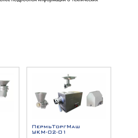
ПермьТоргМаш
УКМ-02-01