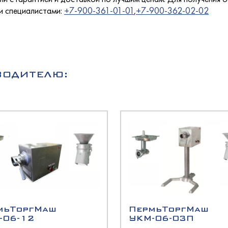
кондитерские
олодМаш
лаждаемой поверхностью
ми специалистами:
+7-900-361-01-01
,
+7-900-362-02-02
етемпературные
оргМаш
O
a
ызревания
O
ВОДИТЕЛЮ:
еклянными дверьми
оргТехника
оргМаш
ина
олодМаш
хими дверьми
олодМаш
аш
аш
ированные
аш
мьТоргМаш
ПермьТоргМаш
ционные
-06-12
УКМ-06-03П
олодМаш
ццы