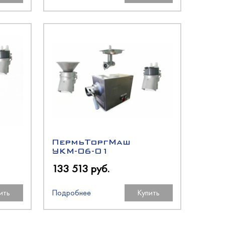
ПермьТоргМаш
УКМ-06-01
133 513 руб.
ить
Подробнее
Купить