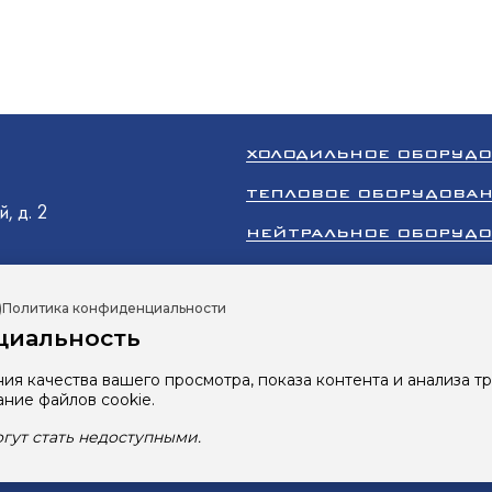
O
оргМаш
O
олодМаш
оргМаш
N
ХОЛОДИЛЬНОЕ ОБОРУД
ТЕПЛОВОЕ ОБОРУДОВА
аш
, д. 2
аш
O
НЕЙТРАЛЬНОЕ ОБОРУД
ТОРГОВОЕ ОБОРУДОВА
)
Политика конфиденциальности
КЛИМАТИЧЕСКОЕ ОБОР
аш
циальность
ПРОМЫШЛЕННЫЙ ХОЛОД
ия качества вашего просмотра, показа контента и анализа т
олодМаш
Все права защищены 2026 © ООО «Ру
ание файлов cookie.
O
Сайт разработан студией
RBand
гут стать недоступными.
Политика в отношении обработки 