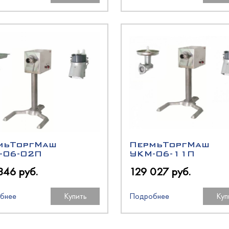
олодМаш
аш
оргМаш
O
олодМаш
аш
аш
N
O
O
мьТоргМаш
ПермьТоргМаш
-06-02П
УКМ-06-11П
346 руб.
129 027 руб.
oup
оргМаш
бнее
Купить
Подробнее
Куп