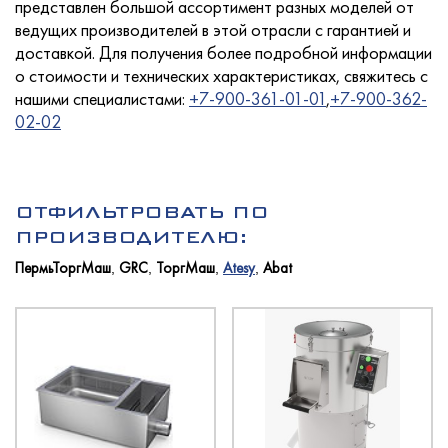
представлен большой ассортимент разных моделей от
ведущих производителей в этой отрасли с гарантией и
доставкой. Для получения более подробной информации
о стоимости и технических характеристиках, свяжитесь с
Услуги
нашими специалистами:
+7-900-361-01-01
,
+7-900-362-
02-02
Новости
ОТФИЛЬТРОВАТЬ ПО
ПРОИЗВОДИТЕЛЮ:
ПермьТоргМаш
GRC
ТоргМаш
Atesy
Abat
,
,
,
,
Для покупателей
Контакты