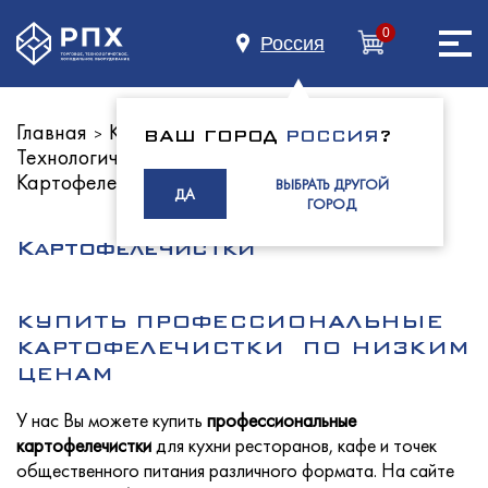
0
Россия
Главная
Каталог оборудования
>
>
ВАШ ГОРОД
РОССИЯ
?
Технологическое оборудование
Главная
>
Картофелечистки
ВЫБРАТЬ ДРУГОЙ
ДА
ГОРОД
Картофелечистки
О нас
КУПИТЬ ПРОФЕССИОНАЛЬНЫЕ
КАРТОФЕЛЕЧИСТКИ ПО НИЗКИМ
Каталог
ЦЕНАМ
У нас Вы можете купить
профессиональные
картофелечистки
для кухни ресторанов, кафе и точек
общественного питания различного формата. На сайте
Индустриям