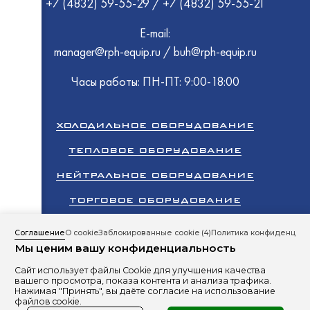
Polair
+7 (4832) 59-55-29
/
+7 (4832) 59-55-21
МариХ
Ариада
HiCold
Промм
E-mail:
UGUR
Atesy
Abat
manager@rph-equip.ru
/
buh@rph-equip.ru
Rada
ПермьТ
Часы работы: ПН-ПТ: 9:00-18:00
Abat
EMPER
Atesy
ТММ
МариХ
ТоргМ
Промм
HESSE
ХОЛОДИЛЬНОЕ ОБОРУДОВАНИЕ
Bonvini
GRC
Frostor
ТЕПЛОВОЕ ОБОРУДОВАНИЕ
Rada
Polair
EMPER
НЕЙТРАЛЬНОЕ ОБОРУДОВАНИЕ
EMPER
Ариада
Abat
GRC
ТОРГОВОЕ ОБОРУДОВАНИЕ
Cryspi
HiCold
КЛИМАТИЧЕСКОЕ ОБОРУДОВАНИЕ
ЭКО 1
ТММ
Соглашение
О cookie
Заблокированные cookie
(4)
Политика конфиденциал
Radax
Мы ценим вашу конфиденциальность
ПРОМЫШЛЕННЫЙ ХОЛОД
UBC Gr
ПермьТ
Polair
Сайт использует файлы Cookie для улучшения качества
GRC
Все права защищены 2026 © ООО «РусПромХолод»
вашего просмотра, показа контента и анализа трафика.
ELETTO
Сайт разработан студией
RBand
Нажимая "Принять", вы даёте согласие на использование
Abat
файлов cookie.
Rada
Политика в отношении обработки персональных данных