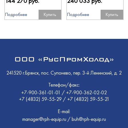
144 270 руб.
240 033 руб.
Подробнее
Купить
Подробнее
Купить
ООО «РусПромХолод»
241520 г.Брянск, пос. Супонево, пер. 3-й Ленинский, д. 2
Телефон/факс:
+7-900-361-01-01
/
+7-900-362-02-02
+7 (4832) 59-55-29
/
+7 (4832) 59-55-21
E-mail:
manager@rph-equip.ru
/
buh@rph-equip.ru