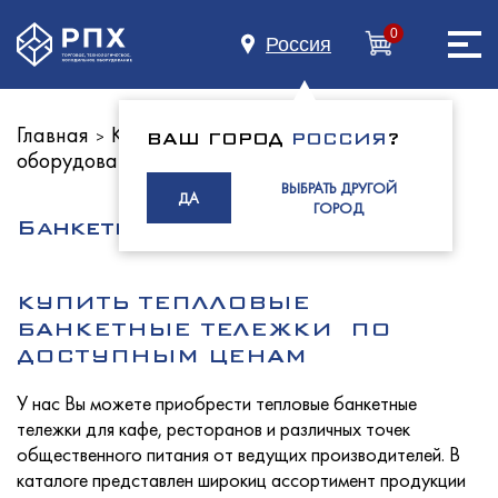
0
Россия
Главная
Каталог оборудования
Тепловое
>
>
ВАШ ГОРОД
РОССИЯ
?
оборудование
Главная
ВЫБРАТЬ ДРУГОЙ
ДА
ГОРОД
Банкетные тележки
О нас
КУПИТЬ ТЕПЛЛОВЫЕ
БАНКЕТНЫЕ ТЕЛЕЖКИ ПО
ДОСТУПНЫМ ЦЕНАМ
Каталог
У нас Вы можете приобрести тепловые банкетные
тележки для кафе, ресторанов и различных точек
общественного питания от ведущих производителей. В
каталоге представлен широкиц ассортимент продукции
Индустриям