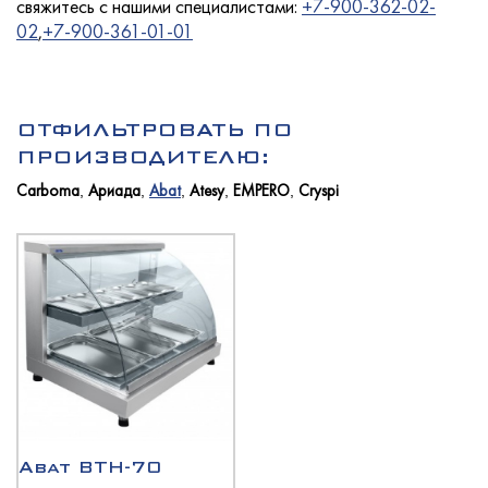
свяжитесь с нашими специалистами:
+7-900-362-02-
02
,
+7-900-361-01-01
Услуги
ОТФИЛЬТРОВАТЬ ПО
ПРОИЗВОДИТЕЛЮ:
Carboma
Ариада
Abat
Atesy
EMPERO
Cryspi
,
,
,
,
,
Новости
Для покупателей
Контакты
Abat ВТН-70