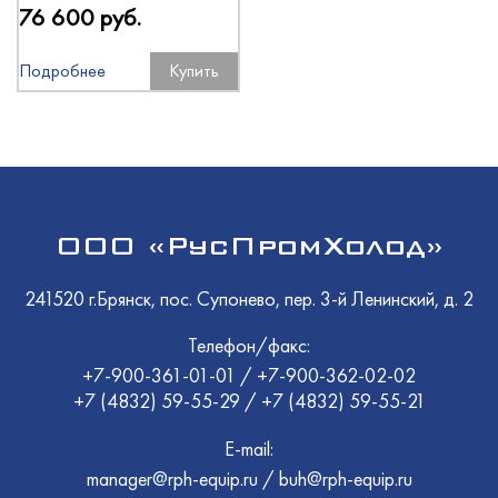
76 600 руб.
Подробнее
Купить
ООО «РусПромХолод»
241520 г.Брянск, пос. Супонево, пер. 3-й Ленинский, д. 2
Телефон/факс:
+7-900-361-01-01
/
+7-900-362-02-02
+7 (4832) 59-55-29
/
+7 (4832) 59-55-21
E-mail:
manager@rph-equip.ru
/
buh@rph-equip.ru