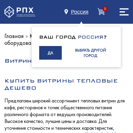
0
Россия
Главная
Каталог оборудования
Тепловое
>
>
ВАШ ГОРОД
РОССИЯ
?
оборудование
Витрины тепловые
Главная
>
ВЫБРАТЬ ДРУГОЙ
ДА
ГОРОД
Витрины тепловые
О нас
КУПИТЬ ВИТРИНЫ ТЕПЛОВЫЕ
ДЕШЕВО
Предлагаем широкий ассортимент тепловых витрин для
Каталог
кафе, ресторанов и точек общественного питания
различного формата от ведущих производителей.
Высокое качество, лучшие цены и доставка. Для
уточнения стоимости и технических характеристик,
Индустриям