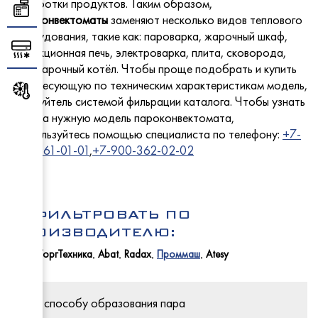
обработки продуктов. Таким образом,
Столы 
МариХ
Торговое оборудование
- с ох
пароконвектоматы
заменяют несколько видов теплового
- средн
оборудования, такие как: пароварка, жарочный шкаф,
ПермьТ
Abat
Климатическое оборудование
конвекционная печь, электроварка, плита, сковорода,
EMPER
Услуги
пищеварочный котёл. Чтобы проще подобрать и купить
Carbom
интересующую по техническим характеристикам модель,
Промышленный холод
Abat
- для в
пользуйтель системой фильрации каталога. Чтобы узнать
EMPER
Rada
Cryspi
цену на нужную модель пароконвектомата,
- со ст
ЧувашТ
ПермьТ
Новости
воспользуйтесь помощью специалиста по телефону:
+7-
ТММ
- для в
Abat
GRC
900-361-01-01
,
+7-900-362-02-02
МариХ
- с глу
Radax
Abat
МариХ
Rada
Промм
ТоргМ
Для покупателей
Atesy
ОТФИЛЬТРОВАТЬ ПО
Frostor
ПРОИЗВОДИТЕЛЮ:
Atesy
Cryspi
Italfrost
ЧувашТоргТехника
Abat
Radax
Проммаш
Atesy
,
,
,
,
Atesy
Контакты
Atesy
Polair
Комбин
Восход
Промм
UGUR
Конвек
По способу образования пара
ТММ
Atesy
МариХ
Для пи