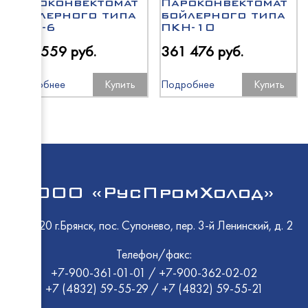
Polair
Пароконвектомат
Пароконвектомат
МариХ
бойлерного типа
бойлерного типа
Ариада
HiCold
Промм
ПКН-6
ПКН-10
UGUR
Atesy
Abat
323 559 руб.
361 476 руб.
Rada
ПермьТ
Abat
Подробнее
Купить
Подробнее
Купить
EMPER
Atesy
ТММ
МариХ
ТоргМ
Промм
HESSE
Bonvini
GRC
Frostor
Rada
Polair
EMPER
EMPER
Ариада
Abat
ООО «РусПромХолод»
GRC
Cryspi
HiCold
241520 г.Брянск, пос. Супонево, пер. 3-й Ленинский, д. 2
ЭКО 1
ТММ
Radax
UBC Gr
Телефон/факс:
ПермьТ
Polair
+7-900-361-01-01
/
+7-900-362-02-02
GRC
ELETTO
+7 (4832) 59-55-29
/
+7 (4832) 59-55-21
Abat
Rada