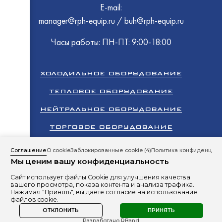
EMPER
E-mail:
Восход
ПермьТ
manager@rph-equip.ru
/
buh@rph-equip.ru
EMPER
Atesy
Atesy
Восход
Abat
Часы работы: ПН-ПТ: 9:00-18:00
ТММ
МариХ
ПермьТ
HESSE
Polair
ХОЛОДИЛЬНОЕ ОБОРУДОВАНИЕ
GRC
Rada
Atesy
ТоргМ
ТЕПЛОВОЕ ОБОРУДОВАНИЕ
Промм
Abat
EMPER
Atesy
НЕЙТРАЛЬНОЕ ОБОРУДОВАНИЕ
HiCold
HiCold
Abat
Abat
Polair
ТОРГОВОЕ ОБОРУДОВАНИЕ
Rada
КЛИМАТИЧЕСКОЕ ОБОРУДОВАНИЕ
Промм
Соглашение
О cookie
Заблокированные cookie
(4)
Политика конфиденциал
Мы ценим вашу конфиденциальность
Восход
ПРОМЫШЛЕННЫЙ ХОЛОД
GRC
Cryspi
МариХ
Сайт использует файлы Cookie для улучшения качества
EMPER
Все права защищены 2026 © ООО «РусПромХолод»
вашего просмотра, показа контента и анализа трафика.
Rada
Сайт разработан студией
RBand
Нажимая "Принять", вы даёте согласие на использование
Atesy
файлов cookie.
Abat
Политика в отношении обработки персональных данных
ОТКЛОНИТЬ
ПРИНЯТЬ
Atesy
Разработано RBand