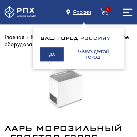
0
Россия
Главная
Каталог оборудования
Холодильное
>
>
ВАШ ГОРОД
РОССИЯ
?
оборудование
Лари морозильные
Главная
>
ВЫБРАТЬ ДРУГОЙ
ДА
ГОРОД
О нас
Каталог
ЛАРЬ МОРОЗИЛЬНЫЙ
Индустриям