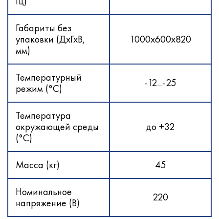
Гц)
Габариты без
упаковки (ДхГхВ,
1000x600x820
мм)
Температурный
-12...-25
режим (°С)
Температура
окружающей среды
до +32
(°С)
Масса (кг)
45
Номинальное
220
напряжение (В)