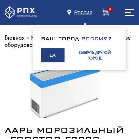
0
Россия
Главная
Каталог оборудования
Холодильное
>
>
ВАШ ГОРОД
РОССИЯ
?
оборудование
Лари морозильные
Главная
>
ВЫБРАТЬ ДРУГОЙ
ДА
ГОРОД
О нас
Каталог
ЛАРЬ МОРОЗИЛЬНЫЙ
Индустриям