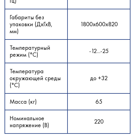
Гц)
Габариты без
упаковки (ДхГхВ,
1800x600x820
мм)
Температурный
-12...-25
режим (°С)
Температура
окружающей среды
до +32
(°С)
Масса (кг)
65
Номинальное
220
напряжение (В)