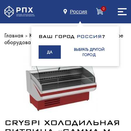
0
Россия
Главная
Каталог оборудования
Холодильное
>
>
ВАШ ГОРОД
РОССИЯ
?
оборудование
Витрины холодильные
Главная
>
ВЫБРАТЬ ДРУГОЙ
ДА
ГОРОД
О нас
Каталог
CRYSPI ХОЛОДИЛЬНАЯ
Индустриям