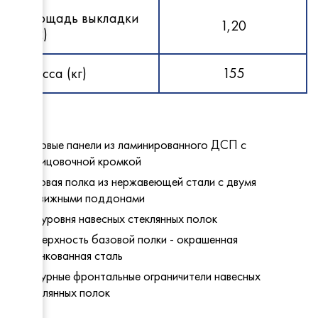
Polair
МариХ
Площадь выкладки
Ариада
HiCold
1,20
Промм
(м2)
UGUR
Atesy
Abat
Rada
ПермьТ
Масса (кг)
155
Abat
EMPER
Atesy
ТММ
МариХ
ТоргМ
Промм
HESSE
Bonvini
GRC
Боковые панели из ламинированного ДСП с
Frostor
облицовочной кромкой
Rada
Polair
Базовая полка из нержавеющей стали с двумя
EMPER
EMPER
Ариада
Abat
выдвижными поддонами
GRC
Cryspi
HiCold
Три уровня навесных стеклянных полок
Поверхность базовой полки - окрашенная
ЭКО 1
ТММ
Radax
оцинкованная сталь
UBC Gr
ПермьТ
Polair
Фигурные фронтальные ограничители навесных
GRC
стеклянных полок
ELETTO
Abat
Rada