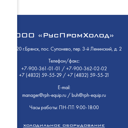
EMPER
Восход
ПермьТ
EMPER
Atesy
Atesy
Восход
Abat
ТММ
МариХ
ООО «РусПромХолод»
ПермьТ
HESSE
Polair
GRC
Rada
Atesy
241520 г.Брянск, пос. Супонево, пер. 3-й Ленинский, д. 2
ТоргМ
Промм
Abat
EMPER
Телефон/факс:
Atesy
HiCold
HiCold
Abat
+7-900-361-01-01
/
+7-900-362-02-02
Abat
Polair
+7 (4832) 59-55-29
/
+7 (4832) 59-55-21
Rada
Промм
E-mail:
Восход
manager@rph-equip.ru
/
buh@rph-equip.ru
GRC
Cryspi
МариХ
EMPER
Часы работы: ПН-ПТ: 9:00-18:00
Rada
Atesy
Abat
Atesy
ХОЛОДИЛЬНОЕ ОБОРУДОВАНИЕ