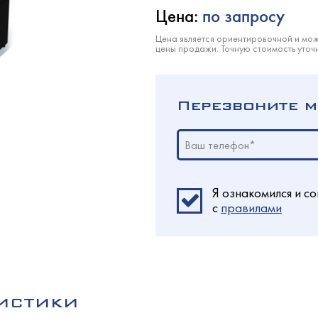
кондитерские
олодМаш
лаждаемой поверхностью
Цена:
по запросу
етемпературные
оргМаш
Цена является ориентировочной и мож
цены продажи. Точную стоимость уточ
O
a
ызревания
O
Перезвоните м
еклянными дверьми
оргТехника
оргМаш
ина
Ваш телефон*
олодМаш
хими дверьми
олодМаш
аш
аш
Я ознакомился и со
c
правилами
ированные
аш
ционные
РИСТИКИ
олодМаш
ццы