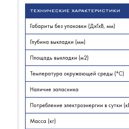
HESSE
Ариада
На древ
ЧувашТ
ТЕХНИЧЕСКИЕ ХАРАКТЕРИСТИКИ
Rada
ELETTO
Ротаци
Abat
HiCold
Cryspi
Abat
Габариты без упаковки (ДхГхВ, мм)
ПермьТ
Abat
UBC Gr
ТоргМ
Глубина выкладки (мм)
ЭКО 1
Термал
Восход
Промм
Abat
Площадь выкладки (м2)
Cryspi
GRC
ТММ
МариХ
Atesy
Температура окружающей среды (°С)
Rada
Полюс
ELETTO
Abat
Abat
Cryspi
ПермьТ
Наличие запасника
HiCold
Север
ТоргМ
HESSE
Carbom
Потребление электроэнергии в сутки (к
Abat
Abat
Abat
Atesy
МариХ
EMPER
Масса (кг)
Dazzl
GRC
Сервис