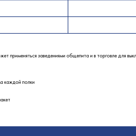
олодМаш
аш
оргМаш
O
олодМаш
аш
аш
N
т применяться заведениями общепита и в торговле для выкл
O
O
а каждой полки
пакет
oup
оргМаш