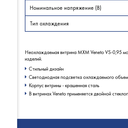
Polair
МариХ
Номинальное напряжение (В)
Ариада
HiCold
Промм
UGUR
Atesy
Abat
Тип охлаждения
Rada
ПермьТ
Abat
EMPER
Atesy
ТММ
МариХ
ТоргМ
Промм
HESSE
Неохлаждаемая витрина МХМ Veneto VS-0,95 може
Bonvini
GRC
изделий.
Frostor
Rada
Стильный дизайн
Polair
EMPER
EMPER
Светодиодная подсветка охлаждаемого объем
Ариада
Abat
GRC
Корпус витрины - крашенная сталь
Cryspi
HiCold
В витринах Veneto применяется двойной стекло
ЭКО 1
ТММ
Radax
UBC Gr
ПермьТ
Polair
GRC
ELETTO
Abat
Rada