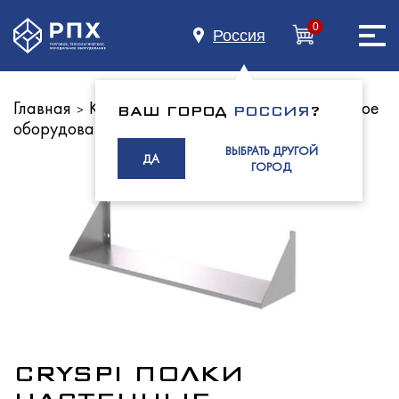
0
Россия
Главная
Каталог оборудования
Нейтральное
>
>
ВАШ ГОРОД
РОССИЯ
?
оборудование
Полки
Главная
>
ВЫБРАТЬ ДРУГОЙ
ДА
ГОРОД
О нас
Каталог
CRYSPI ПОЛКИ
Индустриям